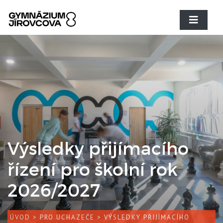
Výsledky přijímacího
řízení pro školní rok
2026/2027
ÚVOD
>
PRO UCHAZEČE
> VÝSLEDKY PŘIJÍMACÍHO