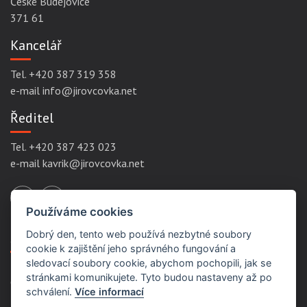
České Budějovice
371 61
Kancelář
Tel. +420 387 319 358
e-mail info@jirovcovka.net
Ředitel
Tel. +420 387 423 023
e-mail kavrik@jirovcovka.net
Používáme cookies
Dobrý den, tento web používá nezbytné soubory
Servisní odkazy
cookie k zajištění jeho správného fungování a
sledovací soubory cookie, abychom pochopili, jak se
stránkami komunikujete. Tyto budou nastaveny až po
Ochrana osobních údajů
schválení.
Více informací
Podmínky užití