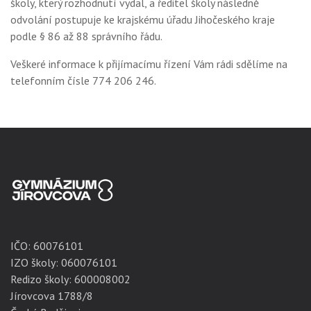
školy, který rozhodnutí vydal, a ředitel školy následně
odvolání postupuje ke krajskému úřadu Jihočeského kraje
podle § 86 až 88 správního řádu.
Veškeré informace k přijímacímu řízení Vám rádi sdělíme na
telefonním čísle 774 206 246.
IČO:
60076101
IZO školy: 060076101
Redizo školy: 600008002
Jírovcova 1788/8