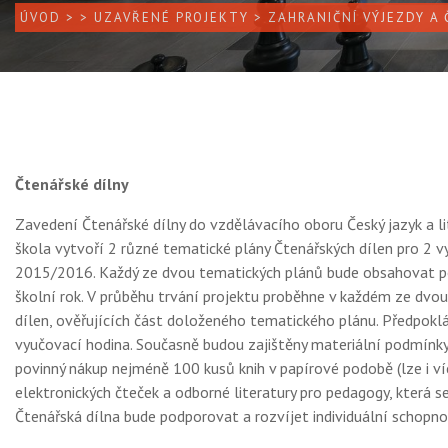
ÚVOD
>
>
UZAVŘENÉ PROJEKTY
> ZAHRANIČNÍ VÝJEZDY A
Čtenářské dílny
Zavedení Čtenářské dílny do vzdělávacího oboru Český jazyk a li
škola vytvoří 2 různé tematické plány Čtenářských dílen pro 2 vy
2015/2016. Každý ze dvou tematických plánů bude obsahovat po
školní rok. V průběhu trvání projektu proběhne v každém ze dvo
dílen, ověřujících část doloženého tematického plánu. Předpoklá
vyučovací hodina. Současně budou zajištěny materiální podmínky 
povinný nákup nejméně 100 kusů knih v papírové podobě (lze i ví
elektronických čteček a odborné literatury pro pedagogy, která s
Čtenářská dílna bude podporovat a rozvíjet individuální schopno