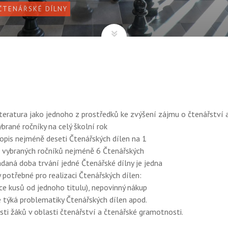
 ČTENÁŘSKÉ DÍLNY
teratura jako jednoho z prostředků ke zvýšení zájmu o čtenářství 
brané ročníky na celý školní rok
pis nejméně deseti Čtenářských dílen na 1
u vybraných ročníků nejméně 6 Čtenářských
daná doba trvání jedné Čtenářské dílny je jedna
potřebné pro realizaci Čtenářských dílen:
ce kusů od jednoho titulu), nepovinný nákup
e týká problematiky Čtenářských dílen apod.
sti žáků v oblasti čtenářství a čtenářské gramotnosti.