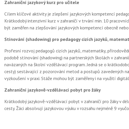
Zahraniční jazykový kurz pro učitele
Cílem klíčové aktivity je zlepšení jazykových kompetencí pedago
Krátkodobý intenzivní kurz v zahraničí v trvání min. 10 pracovní
být zaměřen na zlepšování jazykových kompetencí obecně nebo na "
Stínování (shadowing) pro pedagogy cizích jazyků, matemati
Profesní rozvoj pedagogů cizích jazyků, matematiky, přírodověd
podobě stínování (shadowing) na partnerských školách v zahraničí
navázaných na školní vzdělávací program. Jedná se o krátkodobo
cesty) sestávající z pozorování metod a postupů zavedených na p
vyzkoušení v praxi. Stáže mohou být zaměřeny i na využití digi
Zahraniční jazykově-vzdělávací pobyt pro žáky
Krátkodobý jazykově-vzdělávací pobyt v zahraničí pro žáky v dél
cesty. Žáci absolvují jazykovou výuku v rozsahu nejméně 9 vyuč