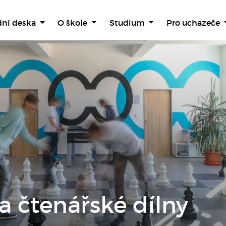
dní deska
O škole
Studium
Pro uchazeče
a čtenářské dílny