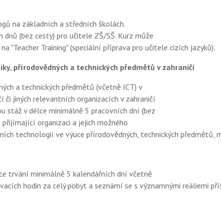
gů na základních a středních školách.
ch dnů (bez cesty) pro učitele ZŠ/SŠ. Kurz může
Teacher Training" (speciální příprava pro učitele cizích jazyků).
ky, přírodovědných a technických předmětů v zahraničí
ných a technických předmětů (včetně ICT) v
 či jiných relevantních organizacích v zahraničí
u stáž v délce minimálně 5 pracovních dní (bez
řijímající organizaci a jejich možného
tálních technologií ve výuce přírodovědných, technických předmětů,
ce trvání minimálně 5 kalendářních dní včetně
ovacích hodin za celý pobyt a seznámí se s významnými reáliemi př