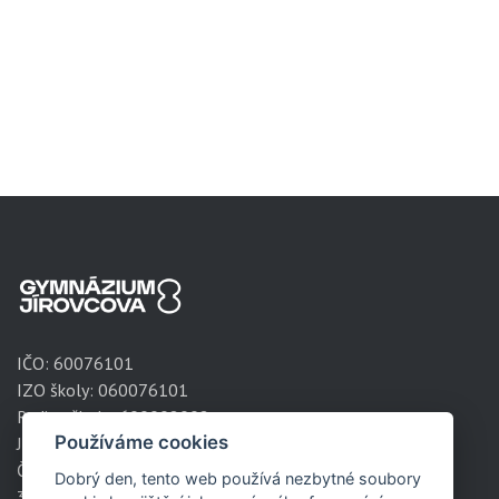
IČO:
60076101
IZO školy: 060076101
Redizo školy: 600008002
Používáme cookies
Jírovcova 1788/8
České Budějovice
Dobrý den, tento web používá nezbytné soubory
371 61