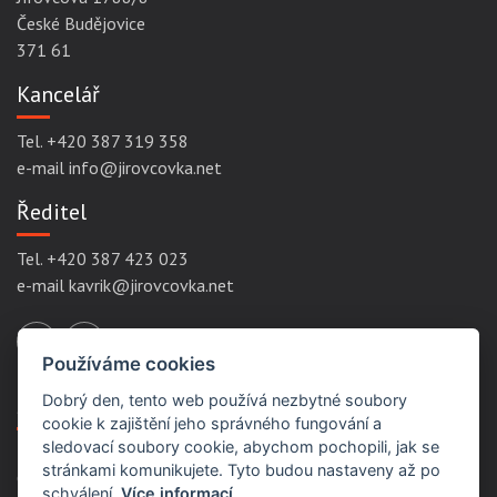
České Budějovice
371 61
Kancelář
Tel. +420 387 319 358
e-mail info@jirovcovka.net
Ředitel
Tel. +420 387 423 023
e-mail kavrik@jirovcovka.net
Používáme cookies
Dobrý den, tento web používá nezbytné soubory
Servisní odkazy
cookie k zajištění jeho správného fungování a
sledovací soubory cookie, abychom pochopili, jak se
stránkami komunikujete. Tyto budou nastaveny až po
Ochrana osobních údajů
schválení.
Více informací