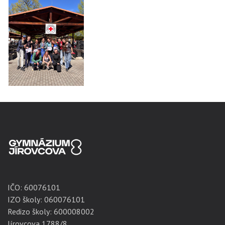
IČO:
60076101
IZO školy: 060076101
Redizo školy: 600008002
Jírovcova 1788/8