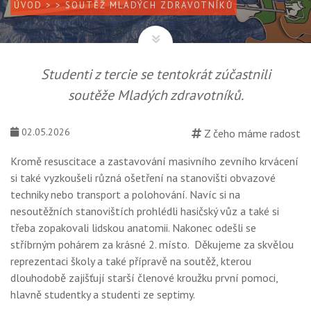
ÚVOD
>
> SOUTĚŽ MLADÝCH ZDRAVOTNÍKŮ
Studenti z tercie se tentokrát zúčastnili
soutěže Mladých zdravotníků.
02.05.2026
Z čeho máme radost
Kromě resuscitace a zastavování masivního zevního krvácení
si také vyzkoušeli různá ošetření na stanovišti obvazové
techniky nebo transport a polohování. Navíc si na
nesoutěžních stanovištích prohlédli hasičský vůz a také si
třeba zopakovali lidskou anatomii. Nakonec odešli se
stříbrným pohárem za krásné 2. místo. Děkujeme za skvělou
reprezentaci školy a také přípravě na soutěž, kterou
dlouhodobě zajišťují starší členové kroužku první pomoci,
hlavně studentky a studenti ze septimy.