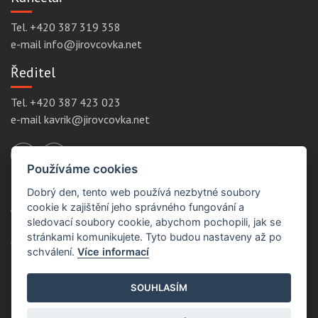
Tel. +420 387 319 358
e-mail info@jirovcovka.net
Ředitel
Tel. +420 387 423 023
e-mail kavrik@jirovcovka.net
Používáme cookies
Dobrý den, tento web používá nezbytné soubory
Servisní odkazy
cookie k zajištění jeho správného fungování a
sledovací soubory cookie, abychom pochopili, jak se
stránkami komunikujete. Tyto budou nastaveny až po
Ochrana osobních údajů
schválení.
Více informací
Podmínky užití
Prohlášení přístupnosti
SOUHLASÍM
Mapa stránek