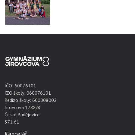
IČO:
60076101
IZO školy: 060076101
Redizo školy: 600008002
Jírovcova 1788/8
České Budějovice
371 61
Kancelář