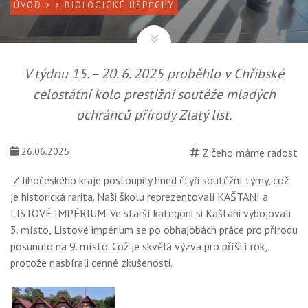
ÚVOD
>
> BIOLOGICKÉ ÚSPĚCHY
V týdnu 15. – 20. 6. 2025 proběhlo v Chřibské
celostátní kolo prestižní soutěže mladých
ochránců přírody Zlatý list.
26.06.2025
Z čeho máme radost
Z Jihočeského kraje postoupily hned čtyři soutěžní týmy, což
je historická rarita. Naši školu reprezentovali KAŠTANI a
LISTOVÉ IMPÉRIUM. Ve starší kategorii si Kaštani vybojovali
3. místo, Listové impérium se po obhajobách práce pro přírodu
posunulo na 9. místo. Což je skvělá výzva pro příští rok,
protože nasbírali cenné zkušenosti.