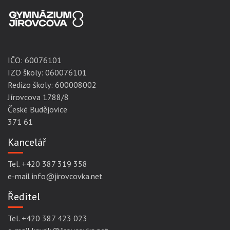
IČO:
60076101
IZO školy: 060076101
Redizo školy: 600008002
Jírovcova 1788/8
České Budějovice
371 61
Kancelář
Tel. +420 387 319 358
e-mail info@jirovcovka.net
Ředitel
Tel. +420 387 423 023