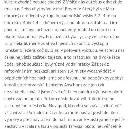
kurz rozhodně nebude snadný. Z Vršiče nás autobus odvezl do
místa našeho ubytování v obci Bovec. V úterý byl v plánu
náročný celodenní výstup do nadmořské výšky 2 244 m na
horu Krn. Bohužel se během výstupu obloha zatáhla a tím
pádem jsme byli ochuzeni o nádherný pohled do údolí i na
okolní skalní masívy. Protože to byla fyzicky velice náročná
túra, několik méně zdatných jedinců ukončilo výstup u
Krnského jezera, což bylo asi v polovině výstupu. Ve středu nás
čekal největší zážitek zájezdu a to raftování na divoké řece
Soča, jehož součástí byly různé vodní hrátky. Zážitek z
raftování nám nezkazil ani souvislý, místy vydatný déšť. V
odpoledních hodinách jsme se přesunuli na odpočinkový pobyt
k moři do chorvatské Lanterny. Abychom zde jen tak
nezaháleli, zahájili jsme čtvrteční den ranním výklusem okolo
ubytovacího areálu. Potom následoval výlet do blízkého
starobylého městečka Novigrad, kterého se zúčastnili téměř
všichni žáci. Po klidném čtvrtku u moře nastal poslední den
výpravy a před návratem do naší milované vlasti jsme se ještě
zastavili v Itálii na túru v oblasti Tarvisia, okolo neuvěřitelně