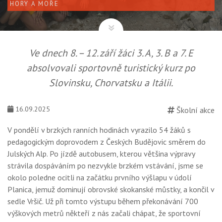
HORY A MOŘE
Ve dnech 8. – 12. září žáci 3. A, 3. B a 7. E
absolvovali sportovně turistický kurz po
Slovinsku, Chorvatsku a Itálii.
16.09.2025
Školní akce
V pondělí v brzkých ranních hodinách vyrazilo 54 žáků s
pedagogickým doprovodem z Českých Budějovic směrem do
Julských Alp. Po jízdě autobusem, kterou většina výpravy
strávila dospáváním po nezvykle brzkém vstávání, jsme se
okolo poledne ocitli na začátku prvního výšlapu v údolí
Planica, jemuž dominují obrovské skokanské můstky, a končil v
sedle Vršič. Už při tomto výstupu během překonávání 700
výškových metrů někteří z nás začali chápat, že sportovní