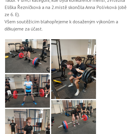
Taubr. V dívčí kategorii, kde byla konkurence menší, zvítězila
Eliška Řezníčková a na 2.místě skončila Anna Polívková (obě
ze 6. E).
Všem soutěžícím blahopřejeme k dosaženým výkonům a
děkujeme za účast.