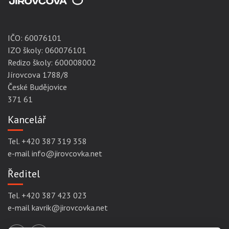
IČO:
60076101
IZO školy: 060076101
Redizo školy: 600008002
Jírovcova 1788/8
České Budějovice
371 61
Kancelář
Tel. +420 387 319 358
e-mail info@jirovcovka.net
Ředitel
Tel. +420 387 423 023
e-mail kavrik@jirovcovka.net