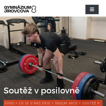
Soutěž v posilovně
ÚVOD
>
CO SE U NÁS DĚJE
>
ŠKOLNÍ AKCE
> SOUTĚŽ V