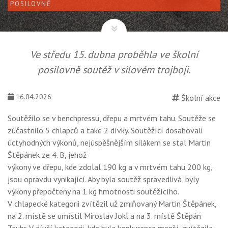
POSILOVNĚ
Ve středu 15. dubna proběhla ve školní
posilovně soutěž v silovém trojboji.
16.04.2026
Školní akce
Soutěžilo se v benchpressu, dřepu a mrtvém tahu. Soutěže se
zúčastnilo 5 chlapců a také 2 dívky. Soutěžící dosahovali
úctyhodných výkonů, nejúspěšnějším silákem se stal Martin
Štěpánek ze 4. B, jehož
výkony ve dřepu, kde zdolal 190 kg a v mrtvém tahu 200 kg,
jsou opravdu vynikající. Aby byla soutěž spravedlivá, byly
výkony přepočteny na 1 kg hmotnosti soutěžícího.
V chlapecké kategorii zvítězil už zmiňovaný Martin Štěpánek,
na 2. místě se umístil Miroslav Jokl a na 3. místě Štěpán