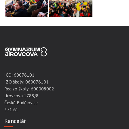
IČO:
60076101
IZO školy: 060076101
Redizo školy: 600008002
Jírovcova 1788/8
České Budějovice
371 61
Kancelář