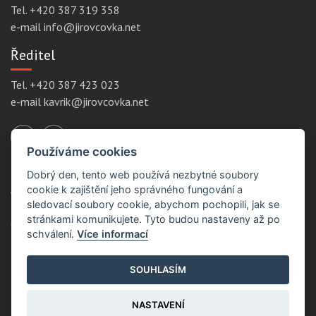
Tel. +420 387 319 358
e-mail info@jirovcovka.net
Ředitel
Tel. +420 387 423 023
e-mail kavrik@jirovcovka.net
Používáme cookies
Dobrý den, tento web používá nezbytné soubory
Servisní odkazy
cookie k zajištění jeho správného fungování a
sledovací soubory cookie, abychom pochopili, jak se
stránkami komunikujete. Tyto budou nastaveny až po
Ochrana osobních údajů
schválení.
Více informací
Podmínky užití
Prohlášení přístupnosti
SOUHLASÍM
Mapa stránek
NASTAVENÍ