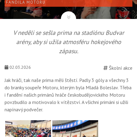
FANDILA MOTORU
V neděli se sešla prima na stadiónu Budvar
arény, aby si užila atmosféru hokejového
zápasu.
02.03.2026
Školní akce
Jak hráči, tak naše prima měli štěstí. Padly 3 góly a všechny 3
do branky soupeře Motoru, kterým byla Mladá Boleslav. Třeba
i fandění našich primánů hráče českobudějovického Motoru
povzbudilo a motivovalo k vítězství. A všichni primáni si užili
napínavý podvečer.