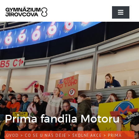
Prima fandila Motoru
ÚVOD
>
CO SE U NÁS DĚJE
>
ŠKOLNÍ AKCE
> PRIMA