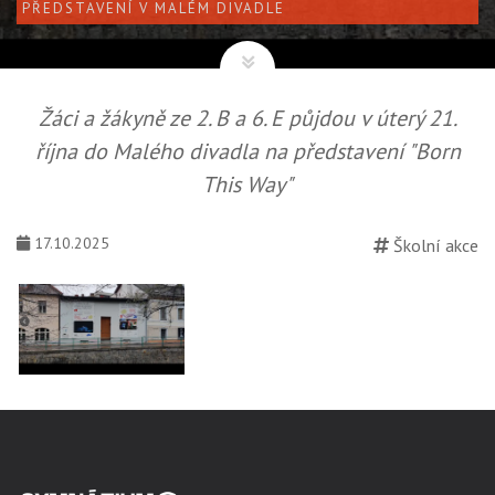
PŘEDSTAVENÍ V MALÉM DIVADLE
Žáci a žákyně ze 2. B a 6. E půjdou v úterý 21.
října do Malého divadla na představení "Born
This Way"
17.10.2025
Školní akce