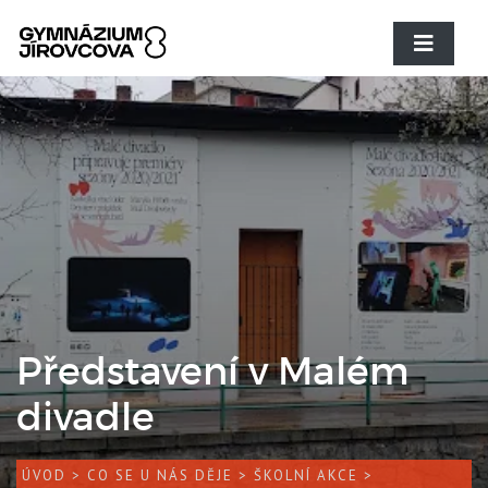
Představení v Malém
divadle
ÚVOD
>
CO SE U NÁS DĚJE
>
ŠKOLNÍ AKCE
>