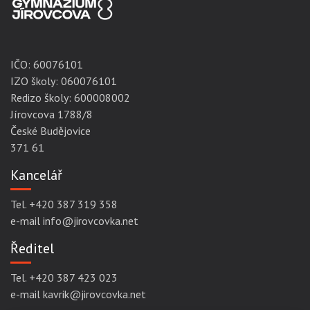
IČO:
60076101
IZO školy: 060076101
Redizo školy: 600008002
Jírovcova 1788/8
České Budějovice
371 61
Kancelář
Tel. +420 387 319 358
e-mail info@jirovcovka.net
Ředitel
Tel. +420 387 423 023
e-mail kavrik@jirovcovka.net