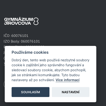
IČO:
60076101
IZO školy: 060076101
Redizo školy: 600008002
Používáme cookies
Jírovcova 1788/8
České Budějovice
Dobrý den, tento web používá nezbytné soubory
371 61
cookie k zajištění jeho správného fungování a
sledovací soubory cookie, abychom pochopili,
jak se stránkami komunikujete. Tyto budou
nastaveny až po schválení.
Více informací
SOUHLASÍM
NASTAVENÍ