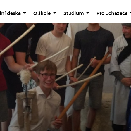
dní deska
O škole
Studium
Pro uchazeče