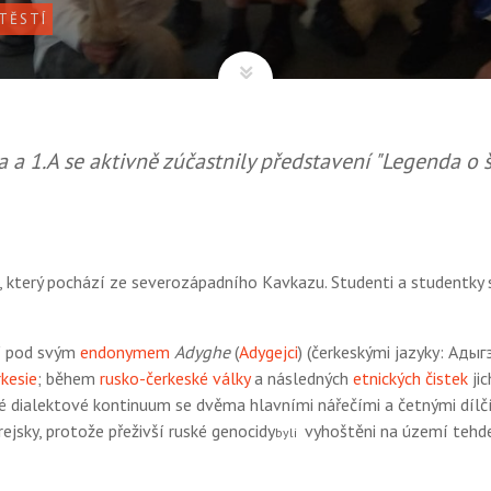
TĚSTÍ
a a 1.A se aktivně zúčastnily představení "Legenda o št
 který pochází ze severozápadního Kavkazu. Studenti a studentky si
mí pod svým
endonymem
Adyghe
(
Adygejci
) (čerkeskými jazyky: Адыгэ
kesie
; během
rusko-čerkeské války
a následných
etnických čistek
jic
ké dialektové kontinuum se dvěma hlavními nářečími a četnými dílč
rejsky, protože přeživší ruské genocidy
vyhoštěni na území tehd
byli