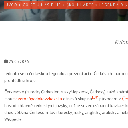
ÚVOD
>
CO SE U NÁS DĚJE
>
ŠKOLNÍ AKCE
> LEGENDA O Š
Kvint
29.05.2026
Jednalo se o čerkeskou legendu a prezentaci o Čerkésích- národu,
prohlédli si kroje.
Čerkesové (
turecky
Çerkesler
;
rusky
Черкесы
, Čerkesy) také zná
[
19
]
jsou
severozápadokavzkazská
etnická skupina
původem z
Čer
hovořili hlavně čerkeskými jazyky, což je severozápadní kavkazs
dnes většina Čerkesů mluví turecky, rusky, anglicky, arabsky a heb
Wikipedie.