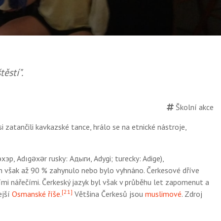
ěstí".
Školní akce
 zatančili kavkazské tance, hrálo se na etnické nástroje,
хэр, Adıgəxər rusky: Адыги, Adygi; turecky: Adige),
h však až 90
% zahynulo nebo bylo vyhnáno. Čerkesové dříve
ími nářečími. Čerkeský jazyk byl však v průběhu let zapomenut a
[
21
]
ejší
Osmanské říše
.
Většina Čerkesů jsou
muslimové
. Zdroj