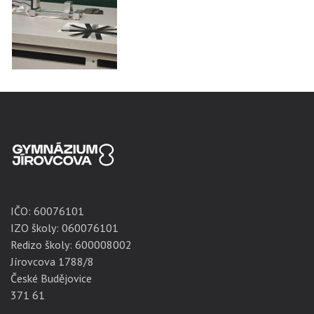
IČO:
60076101
IZO školy: 060076101
Redizo školy: 600008002
Jírovcova 1788/8
České Budějovice
371 61