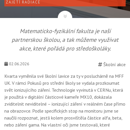
ZAJETÍ RADIACE
Matematicko-fyzikální fakulta je naší
partnerskou školou, a tak můžeme využívat
akce, které pořádá pro středoškoláky.
02.06.2026
Školní akce
Kvarta vyměnila své školní lavice za ty v posluchárně na MFF
UK. V
rámci Pokusů pro střední školy se vydala prozkoumat
svět ionizujícího
záření. Technologie vyvinutá v CERNu, která
je použitá v digitální
částicové kameře MX10, dokázala
zviditelnit neviditelné – ionizující
záření v reálném čase přímo
na obrazovce. Podle specifických stop na
monitoru jsme se
naučili rozpoznat, jestli kolem prosvištěla částice
alfa, beta,
nebo záření gama. Na vlastní oči jsme testovali, které