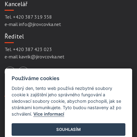
Kancelář
Tel. +420 387 319 358
e-mail info@jirovcovka.net
Ředitel
Tel. +420 387 423 023
e-mail kavrik@jirovcovka.net
Používáme cookies
Dobrý den, tento web používá nezbytné soubory
Servisní odkazy
cookie k zajištění jeho správného fungování a
sledovací soubory cookie, abychom pochopili, jak se
stránkami komunikujete. Tyto budou nastaveny až po
Ochrana osobních údajů
schválení.
Více informací
Podmínky užití
Prohlášení přístupnosti
SOUHLASÍM