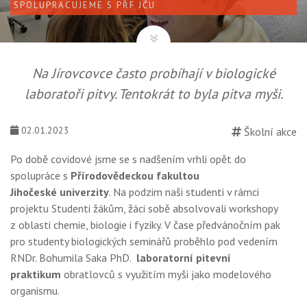
SPOLUPRACUJEME S PŘF JČU
Na Jírovcovce často probíhají v biologické
laboratoři pitvy. Tentokrát to byla pitva myši.
02.01.2023
Školní akce
Po době covidové jsme se s nadšením vrhli opět do
spolupráce s
Přírodovědeckou fakultou
Jihočeské
univerzity
. Na podzim naši studenti v rámci
projektu Studenti žákům, žáci sobě absolvovali workshopy
z oblasti chemie, biologie i fyziky. V čase předvánočním pak
pro studenty biologických seminářů proběhlo pod vedením
RNDr. Bohumila Saka PhD.
laboratorní pitevní
praktikum
obratlovců s využitím myši jako modelového
organismu.