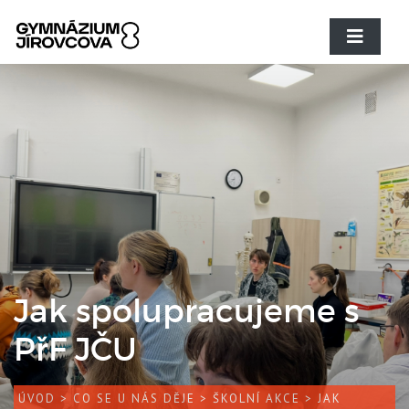
Jak spolupracujeme s
PřF JČU
ÚVOD
>
CO SE U NÁS DĚJE
>
ŠKOLNÍ AKCE
> JAK