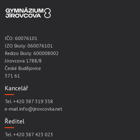
IČO:
60076101
IZO školy: 060076101
Redizo školy: 600008002
Jírovcova 1788/8
České Budějovice
371 61
Kancelář
Tel. +420 387 319 358
e-mail info@jirovcovka.net
Ředitel
Tel. +420 387 423 023