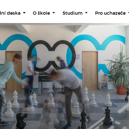
dní deska
O škole
Studium
Pro uchazeče