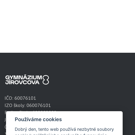
IČO:
60076101
IZO školy: 060076101
Redizo školy: 600008002
Používáme cookies
Jírovcova 1788/8
České Budějovice
Dobrý den, tento web používá nezbytné soubory
371 61