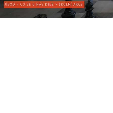
ÚVOD
>
CO SE U NÁS DĚJE
> ŠKOLNÍ AKCE