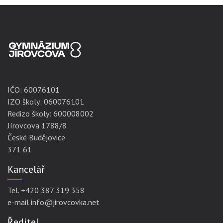
IČO:
60076101
IZO školy: 060076101
Redizo školy: 600008002
Jírovcova 1788/8
České Budějovice
371 61
Kancelář
Tel. +420 387 319 358
e-mail info@jirovcovka.net
Ředitel