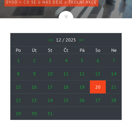
ÚVOD
>
CO SE U NÁS DĚJE
> ŠKOLNÍ AKCE
<<
12 / 2025
>>
Po
Út
St
Čt
Pá
So
Ne
1
2
3
4
5
6
7
8
9
10
11
12
13
14
15
16
17
18
19
20
21
22
23
24
25
26
27
28
29
30
31